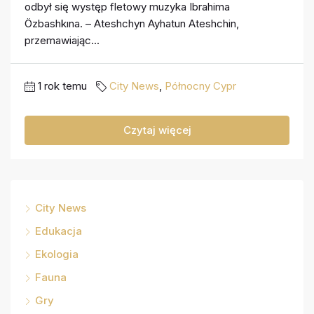
odbył się występ fletowy muzyka Ibrahima
Özbashkına. – Ateshchyn Ayhatun Ateshchin,
przemawiając...
1 rok temu
City News
,
Północny Cypr
Czytaj więcej
City News
Edukacja
Ekologia
Fauna
Gry