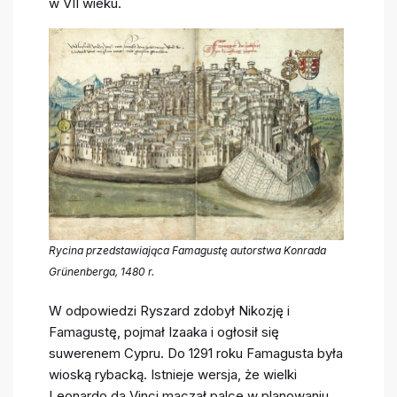
w VII wieku.
Rycina przedstawiająca Famagustę autorstwa Konrada
Grünenberga, 1480 r.
W odpowiedzi Ryszard zdobył Nikozję i
Famagustę, pojmał Izaaka i ogłosił się
suwerenem Cypru. Do 1291 roku Famagusta była
wioską rybacką. Istnieje wersja, że wielki
Leonardo da Vinci maczał palce w planowaniu