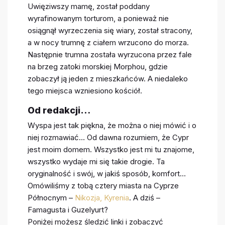
Uwięziwszy mamę, został poddany
wyrafinowanym torturom, a ponieważ nie
osiągnął wyrzeczenia się wiary, został stracony,
a w nocy trumnę z ciałem wrzucono do morza.
Następnie trumna została wyrzucona przez fale
na brzeg zatoki morskiej Morphou, gdzie
zobaczył ją jeden z mieszkańców. A niedaleko
tego miejsca wzniesiono kościół.
Od redakcji…
Wyspa jest tak piękna, że można o niej mówić i o
niej rozmawiać… Od dawna rozumiem, że Cypr
jest moim domem. Wszystko jest mi tu znajome,
wszystko wydaje mi się takie drogie. Ta
oryginalność i swój, w jakiś sposób, komfort…
Omówiliśmy z tobą cztery miasta na Cyprze
Północnym –
Nikozja, Kyrenia
. A dziś –
Famagusta i Guzelyurt?
Poniżej możesz śledzić linki i zobaczyć