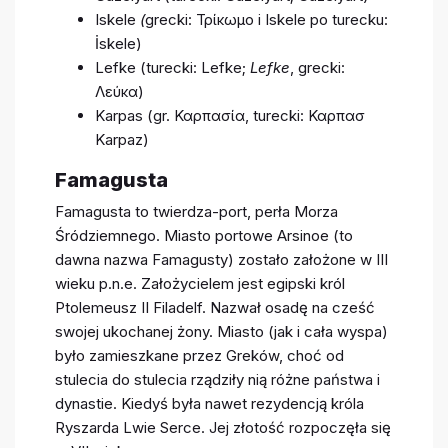
Iskele
(
grecki: Τρίκωμο i Iskele po turecku:
İskele)
Lefke (turecki: Lefke;
Lefke
, grecki:
Λεύκα)
Karpas (gr. Καρπασία, turecki: Καρπασ
Karpaz)
Famagusta
Famagusta to twierdza-port, perła Morza
Śródziemnego. Miasto portowe Arsinoe (to
dawna nazwa Famagusty) zostało założone w III
wieku p.n.e. Założycielem jest egipski król
Ptolemeusz II Filadelf. Nazwał osadę na cześć
swojej ukochanej żony. Miasto (jak i cała wyspa)
było zamieszkane przez Greków, choć od
stulecia do stulecia rządziły nią różne państwa i
dynastie. Kiedyś była nawet rezydencją króla
Ryszarda Lwie Serce. Jej złotość rozpoczęła się