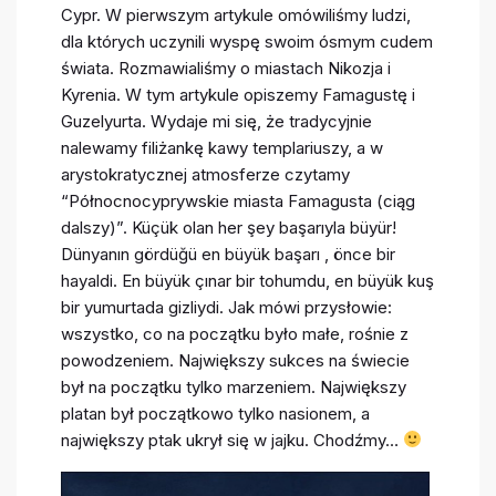
Cypr. W pierwszym artykule omówiliśmy ludzi,
dla których uczynili wyspę swoim ósmym cudem
świata. Rozmawialiśmy o miastach Nikozja i
Kyrenia. W tym artykule opiszemy Famagustę i
Guzelyurta. Wydaje mi się, że tradycyjnie
nalewamy filiżankę kawy templariuszy, a w
arystokratycznej atmosferze czytamy
“Północnocyprywskie miasta Famagusta (ciąg
dalszy)”. Küçük olan her şey başarıyla büyür!
Dünyanın gördüğü en büyük başarı , önce bir
hayaldi. En büyük çınar bir tohumdu, en büyük kuş
bir yumurtada gizliydi. Jak mówi przysłowie:
wszystko, co na początku było małe, rośnie z
powodzeniem. Największy sukces na świecie
był na początku tylko marzeniem. Największy
platan był początkowo tylko nasionem, a
największy ptak ukrył się w jajku. Chodźmy…