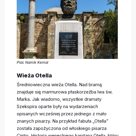
Plac Namik Kemal
Wieża Otella
Średniowieczna wieża Otella. Nad bramą
znajduje się marmurowa płaskorzeźba lwa św.
Marka. Jak wiadomo, wszystkie dramaty
Szekspira oparte były na wydarzeniach
opisanych wcześniej przez jednego z mało
znanych pisarzy. Na przykład fabuła „Otella”
została zapożyczona od włoskiego pisarza
Cintio. Historia weneckiego kapitana Otella, który