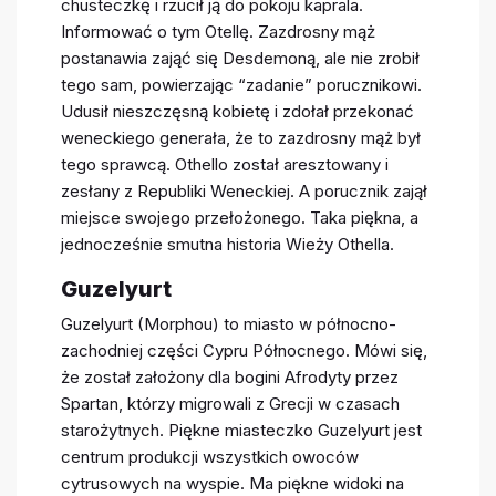
chusteczkę i rzucił ją do pokoju kaprala.
Informować o tym Otellę. Zazdrosny mąż
postanawia zająć się Desdemoną, ale nie zrobił
tego sam, powierzając “zadanie” porucznikowi.
Udusił nieszczęsną kobietę i zdołał przekonać
weneckiego generała, że to zazdrosny mąż był
tego sprawcą. Othello został aresztowany i
zesłany z Republiki Weneckiej. A porucznik zajął
miejsce swojego przełożonego. Taka piękna, a
jednocześnie smutna historia Wieży Othella.
Guzelyurt
Guzelyurt (Morphou) to miasto w północno-
zachodniej części Cypru Północnego. Mówi się,
że został założony dla bogini Afrodyty przez
Spartan, którzy migrowali z Grecji w czasach
starożytnych. Piękne miasteczko Guzelyurt jest
centrum produkcji wszystkich owoców
cytrusowych na wyspie. Ma piękne widoki na