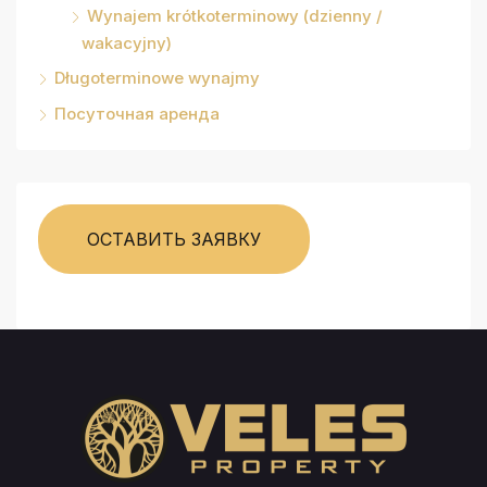
Wynajem krótkoterminowy (dzienny /
wakacyjny)
Długoterminowe wynajmy
Посуточная аренда
ОСТАВИТЬ ЗАЯВКУ