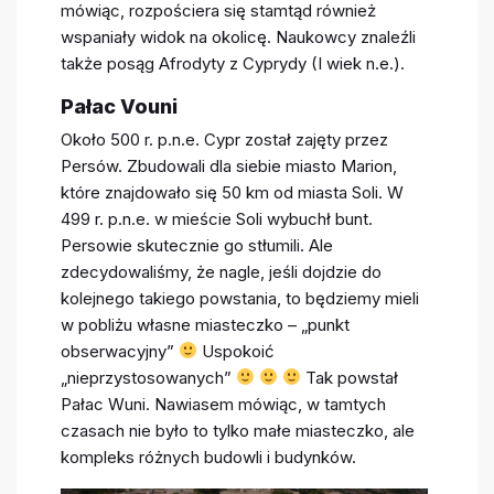
mówiąc, rozpościera się stamtąd również
wspaniały widok na okolicę. Naukowcy znaleźli
także posąg Afrodyty z Cyprydy (I wiek n.e.).
Pałac Vouni
Około 500 r. p.n.e. Cypr został zajęty przez
Persów. Zbudowali dla siebie miasto Marion,
które znajdowało się 50 km od miasta Soli. W
499 r. p.n.e. w mieście Soli wybuchł bunt.
Persowie skutecznie go stłumili. Ale
zdecydowaliśmy, że nagle, jeśli dojdzie do
kolejnego takiego powstania, to będziemy mieli
w pobliżu własne miasteczko – „punkt
obserwacyjny”
Uspokoić
„nieprzystosowanych”
Tak powstał
Pałac Wuni. Nawiasem mówiąc, w tamtych
czasach nie było to tylko małe miasteczko, ale
kompleks różnych budowli i budynków.