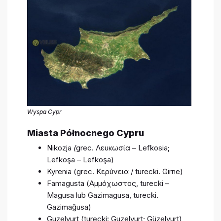
Wyspa Cypr
Miasta Północnego Cypru
Nikozja
(
grec. Λευκωσία – Lefkosia;
Lefkoşa – Lefkoşa)
Kyrenia (grec. Κερύνεια / turecki. Girne)
Famagusta (Αμμόχωστος, turecki –
Magusa lub Gazimagusa, turecki.
Gazimağusa)
Guzelyurt (turecki: Guzelyurt; Güzelyurt)