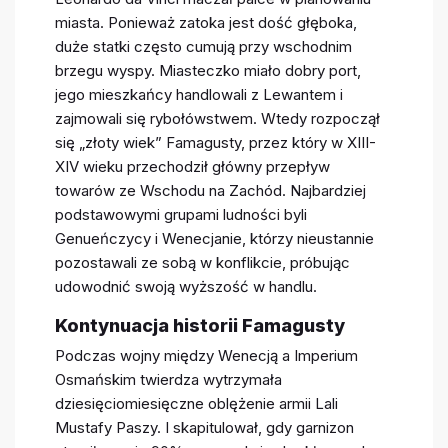
miasta. Ponieważ zatoka jest dość głęboka,
duże statki często cumują przy wschodnim
brzegu wyspy. Miasteczko miało dobry port,
jego mieszkańcy handlowali z Lewantem i
zajmowali się rybołówstwem. Wtedy rozpoczął
się „złoty wiek” Famagusty, przez który w XIII-
XIV wieku przechodził główny przepływ
towarów ze Wschodu na Zachód. Najbardziej
podstawowymi grupami ludności byli
Genueńczycy i Wenecjanie, którzy nieustannie
pozostawali ze sobą w konflikcie, próbując
udowodnić swoją wyższość w handlu.
Kontynuacja historii Famagusty
Podczas wojny między Wenecją a Imperium
Osmańskim twierdza wytrzymała
dziesięciomiesięczne oblężenie armii Lali
Mustafy Paszy. I skapitulował, gdy garnizon