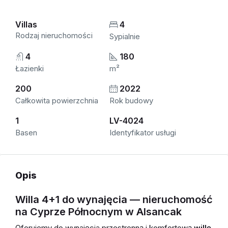
Villas
4
Rodzaj nieruchomości
Sypialnie
4
180
Łazienki
m²
200
2022
Całkowita powierzchnia
Rok budowy
1
LV-4024
Basen
Identyfikator usługi
Opis
Willa 4+1 do wynajęcia — nieruchomość
na Cyprze Północnym w Alsancak
Oferujemy do wynajęcia przestronną i komfortową
willę