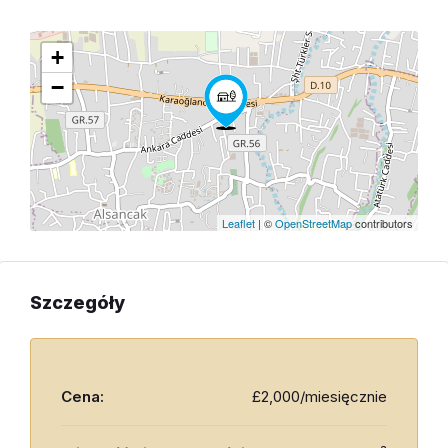
+
−
Leaflet
| ©
OpenStreetMap
contributors
Szczegóły
Cena:
£2,000/miesięcznie