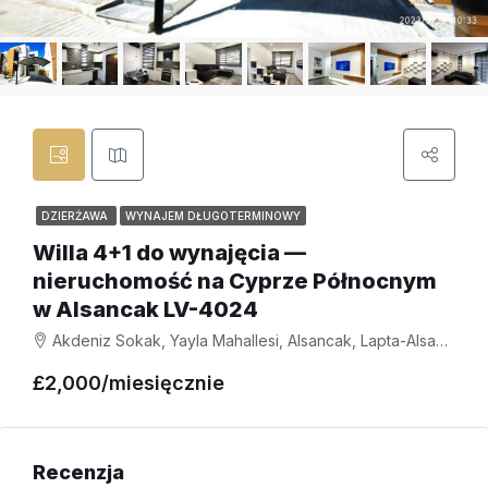
DZIERŻAWA
WYNAJEM DŁUGOTERMINOWY
Willa 4+1 do wynajęcia —
nieruchomość na Cyprze Północnym
w Alsancak LV-4024
Akdeniz Sokak, Yayla Mahallesi, Alsancak, Lapta-Alsancak-Çamlıbel Belediyesi, Girne ilçesi, Kuzey Kıbrıs, 99350, Κύπρος - Kıbrıs
£2,000/miesięcznie
Recenzja