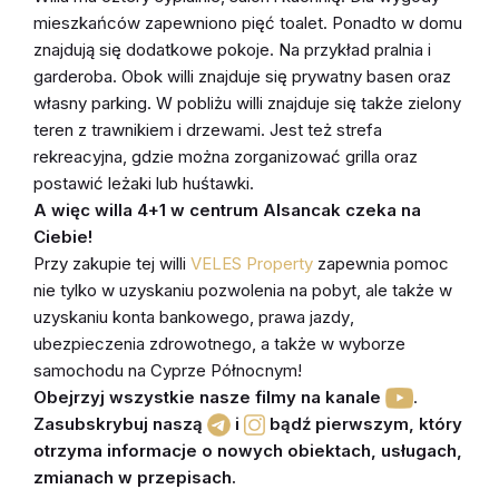
mieszkańców zapewniono pięć toalet. Ponadto w domu
znajdują się dodatkowe pokoje. Na przykład pralnia i
garderoba. Obok willi znajduje się prywatny basen oraz
własny parking. W pobliżu willi znajduje się także zielony
teren z trawnikiem i drzewami. Jest też strefa
rekreacyjna, gdzie można zorganizować grilla oraz
postawić leżaki lub huśtawki.
A więc willa 4+1 w centrum Alsancak czeka na
Ciebie!
Przy zakupie tej willi
VELES Property
zapewnia pomoc
nie tylko w uzyskaniu pozwolenia na pobyt, ale także w
uzyskaniu konta bankowego, prawa jazdy
,
ubezpieczenia
zdrowotnego, a także w wyborze
samochodu
na Cyprze Północnym!
Obejrzyj wszystkie nasze filmy na kanale
.
Zasubskrybuj naszą
i
bądź
pierwszym, który
otrzyma informacje o nowych obiektach, usługach,
zmianach w przepisach
.