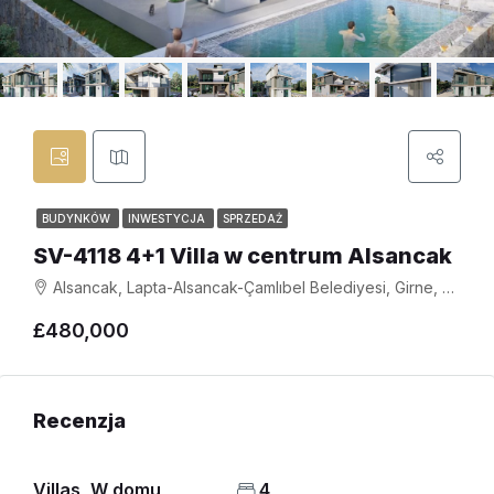
BUDYNKÓW
INWESTYCJA
SPRZEDAŻ
SV-4118 4+1 Villa w centrum Alsancak
Alsancak, Lapta-Alsancak-Çamlıbel Belediyesi, Girne, Kuzey Kıbrıs, Κύπρος - Kıbrıs
£480,000
Recenzja
Villas, W domu
4