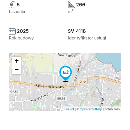
5
266
Łazienki
m²
2025
SV-4118
Rok budowy
Identyfikator usługi
+
−
Leaflet
| ©
OpenStreetMap
contributors