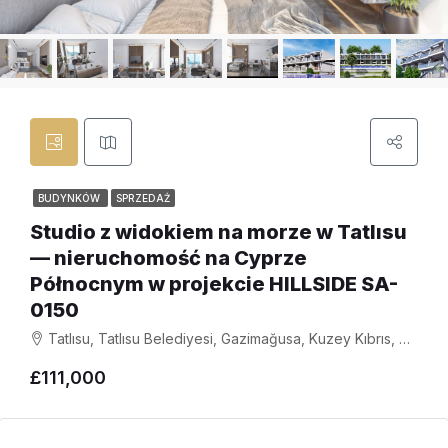
BUDYNKÓW
SPRZEDAŻ
Studio z widokiem na morze w Tatlısu
— nieruchomość na Cyprze
Północnym w projekcie HILLSIDE SA-
0150
Tatlısu, Tatlısu Belediyesi, Gazimağusa, Kuzey Kıbrıs, Κύπρος - Kıbrıs
£111,000