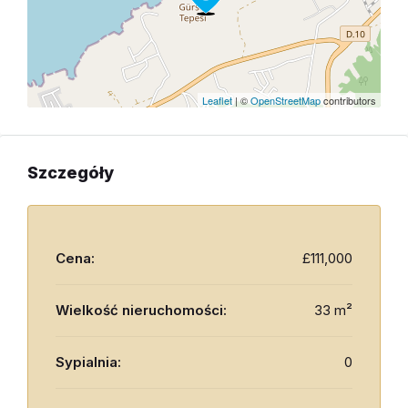
Leaflet
| ©
OpenStreetMap
contributors
Szczegóły
Cena:
£111,000
Wielkość nieruchomości:
33 m²
Sypialnia:
0