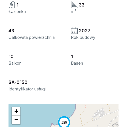
1
33
Łazienka
m²
43
2027
Całkowita powierzchnia
Rok budowy
10
1
Balkon
Basen
SA-0150
Identyfikator usługi
+
−