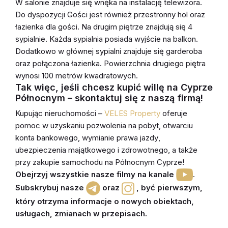
W salonie znajduje się wnęka na instalację telewizora.
Do dyspozycji Gości jest również przestronny hol oraz
łazienka dla gości. Na drugim piętrze znajdują się 4
sypialnie. Każda sypialnia posiada wyjście na balkon.
Dodatkowo w głównej sypialni znajduje się garderoba
oraz połączona łazienka. Powierzchnia drugiego piętra
wynosi 100 metrów kwadratowych.
Tak więc, jeśli chcesz kupić willę na Cyprze
Północnym – skontaktuj się z naszą firmą!
Kupując nieruchomości –
VELES Property
oferuje
pomoc w uzyskaniu pozwolenia na pobyt, otwarciu
konta bankowego, wymianie prawa jazdy
,
ubezpieczenia majątkowego i zdrowotnego
, a także
przy zakupie
samochodu
na Północnym Cyprze!
Obejrzyj wszystkie nasze filmy na kanale
.
Subskrybuj nasze
oraz
,
być pierwszym,
który otrzyma informacje o nowych obiektach,
usługach, zmianach w przepisach
.