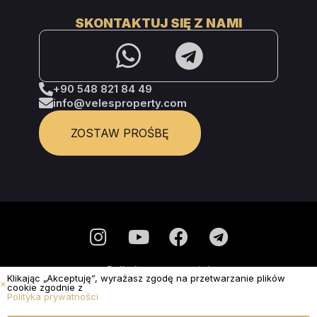
SKONTAKTUJ SIĘ Z NAMI
+90 548 821 84 49
info@velesproperty.com
ZOSTAW PROŚBĘ
Polityka prywatności
Klikając „Akceptuję”, wyrażasz zgodę na przetwarzanie plików
cookie zgodnie z
To nie jest oferta publiczna.
Polityka prywatności
© Nieruchomości Veles 2025 - Wszelkie prawa
zastrzeżone
ZŁÓŻ WNIOSEK