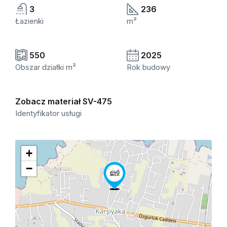
3
236
Łazienki
m²
550
2025
Obszar działki m²
Rok budowy
Zobacz materiał SV-475
Identyfikator usługi
+
−