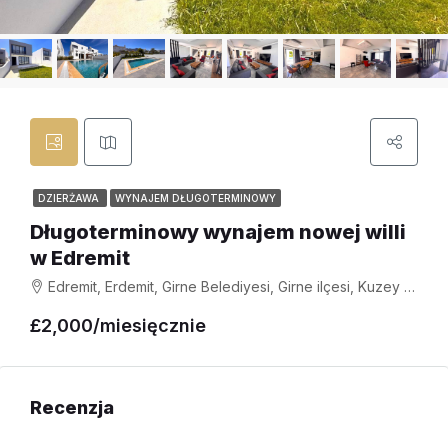
DZIERŻAWA
WYNAJEM DŁUGOTERMINOWY
Długoterminowy wynajem nowej willi
w Edremit
Edremit, Erdemit, Girne Belediyesi, Girne ilçesi, Kuzey Kıbrıs, 99428, Κύπρος - Kıbrıs
£2,000/miesięcznie
Recenzja